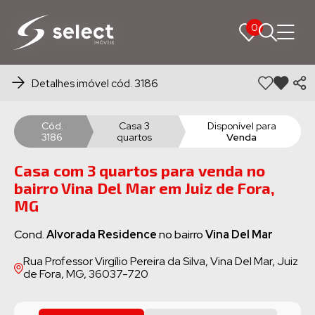
0
0
Detalhes imóvel cód. 3186
Cód.
Casa 3
Disponível para
3186
quartos
Venda
Casa com 3 quartos para venda no
bairro Vina Del Mar em Juiz de Fora,
MG
Cond.
Alvorada Residence
no bairro
Vina Del Mar
Rua Professor Virgílio Pereira da Silva, Vina Del Mar, Juiz
de Fora, MG, 36037-720