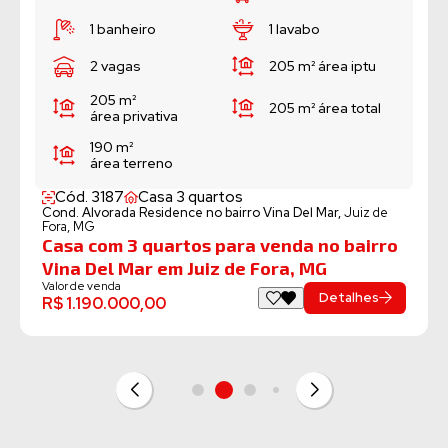
1 banheiro
1 lavabo
2 vagas
205 m²
área iptu
205 m²
205 m²
área total
área privativa
190 m²
área terreno
Cód. 3187
Casa 3 quartos
Cond. Alvorada Residence no bairro Vina Del Mar,
Juiz de
Fora, MG
Casa com 3 quartos para venda no bairro
Vina Del Mar em Juiz de Fora, MG
Valor de venda
Detalhes
R$ 1.190.000,00