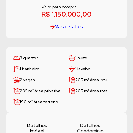
Valor para compra
R$ 1.150.000,00
Mais detalhes
3 quartos
1 suíte
1 banheiro
1 lavabo
2 vagas
205 m²
área iptu
205 m²
área privativa
205 m²
área total
190 m²
área terreno
Detalhes
Detalhes
Imóvel
Condomínio