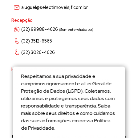
aluguel@selectimoveisjf.com.br
Recepção
(32) 99988-4626
(Somente whatsapp)
(32) 3512-6565
(32) 3026-4626
Horário de funcionamento
Respeitamos a sua privacidade e
Segunda a sexta feira de 9:00hs às 18:00hs
cumprimos rigorosamente a Lei Geral de
Proteção de Dados (LGPD). Coletamos,
Sábados de 9:00hs às 12:00hs
utilizamos e protegemos seus dados com
responsabilidade e transparência. Saiba
mais sobre seus direitos e como cuidamos
das suas informações em nossa Política
de Privacidade.
Um projeto
Inovandoweb.com
+
Robustcrm.io