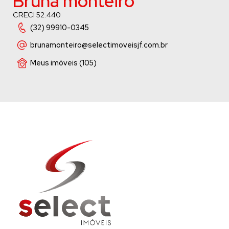
Bruna monteiro
CRECI 52.440
(32) 99910-0345
brunamonteiro
@selectimoveisjf.com.br
Meus imóveis (105)