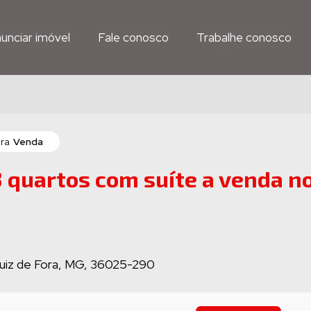
unciar imóvel
unciar imóvel
Fale conosco
Fale conosco
Trabalhe conosco
Trabalhe conosco
ara
Venda
 quartos com suíte a venda n
Juiz de Fora, MG, 36025-290