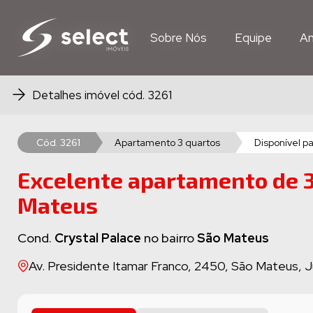
Sobre Nós
Sobre Nós
Equipe
Equipe
An
An
Detalhes imóvel cód. 3261
Cód. 3261
Apartamento 3 quartos
Disponível p
Excelente apartamento de 3
Mateus
Cond.
Crystal Palace
no bairro
São Mateus
Av. Presidente Itamar Franco, 2450, São Mateus, 