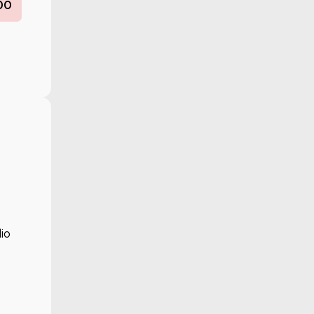
00
io