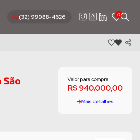
0
0
(32) 99988-4626
(32) 99988-4626
o São
Valor para compra
R$ 940.000,00
Mais detalhes