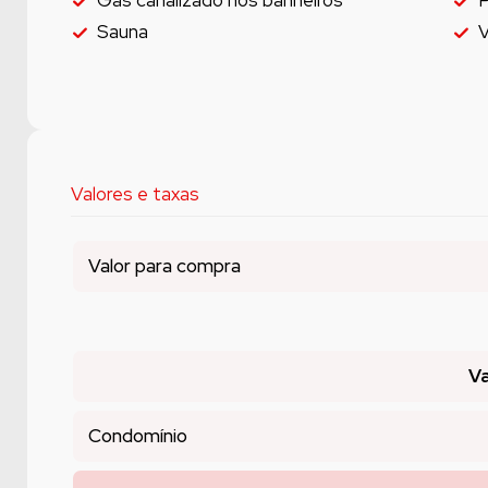
Gás canalizado nos banheiros
P
Sauna
V
Valores e taxas
Valor para compra
Va
Condomínio