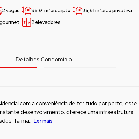
2 vagas
95,91 m²
área iptu
95,91 m²
área privativa
 gourmet
2 elevadores
l
Detalhes Condomínio
sidencial com a conveniência de ter tudo por perto, este
nstante desenvolvimento, oferece uma infraestrutura
ados, farmá...
Ler mais