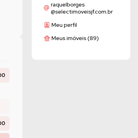
raquelborges
@selectimoveisjf.com.br
Meu perfil
Meus imóveis (89)
00
00