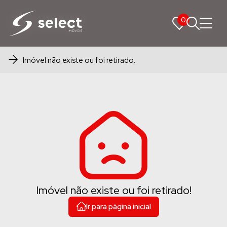
0
0
Imóvel não existe ou foi retirado.
Imóvel não existe ou foi retirado!
Ir para página inicial