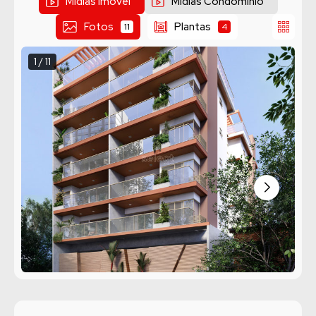
Mídias Imóvel
Mídias Condomínio
Fotos
Plantas
11
4
1 / 11