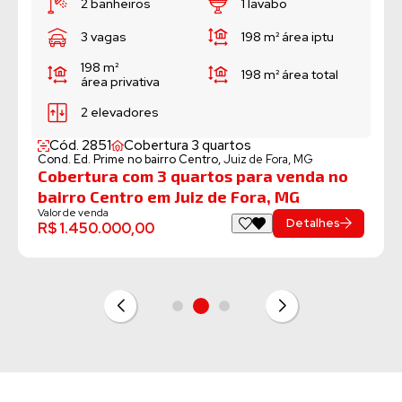
1 lavabo
1 lavabo
198 m²
área iptu
171 m²
área iptu
198 m²
área total
2 elevadores
Cód. 2674
Cobertu
Cond. Pulse no bairro Ce
Cobertura com 3 
ura 3 quartos
ro Centro,
Juiz de Fora, MG
bairro Centro em 
 quartos para venda no
Valor de venda
R$ 1.799.900,00
 Juiz de Fora, MG
Detalhes