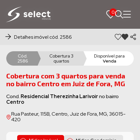
0
0
Detalhes imóvel cód. 2586
Cód.
Cobertura 3
Disponível para
2586
quartos
Venda
Cobertura com 3 quartos para venda
no bairro Centro em Juiz de Fora, MG
Cond.
Residencial Therezinha Larivoir
no bairro
Centro
Rua Pasteur, 115B, Centro, Juiz de Fora, MG, 36015-
420