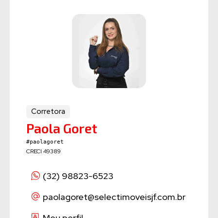
Corretora
Paola Goret
#paolagoret
CRECI 49389
(32) 98823-6523
paolagoret
@selectimoveisjf.com.br
Meu perfil