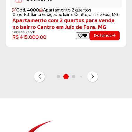
Cond. Diamond Downtown no b
MG
to 2 quartos
Apartamento com 2 q
airro Centro,
Juiz de Fora, MG
no bairro Centro em J
quartos para venda
Valor de venda
Juiz de Fora, MG
R$ 670.000,00
Detalhes