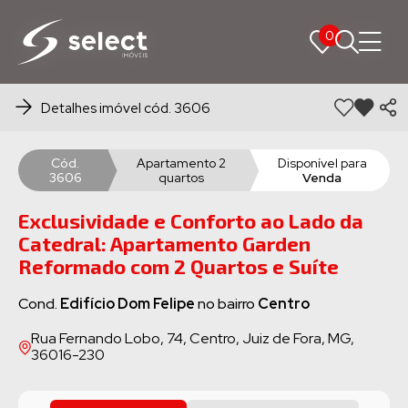
0
0
Detalhes imóvel cód. 3606
Cód.
Apartamento 2
Disponível para
3606
quartos
Venda
Exclusividade e Conforto ao Lado da
Catedral: Apartamento Garden
Reformado com 2 Quartos e Suíte
Cond.
Edifício Dom Felipe
no bairro
Centro
Rua Fernando Lobo, 74, Centro, Juiz de Fora, MG,
36016-230