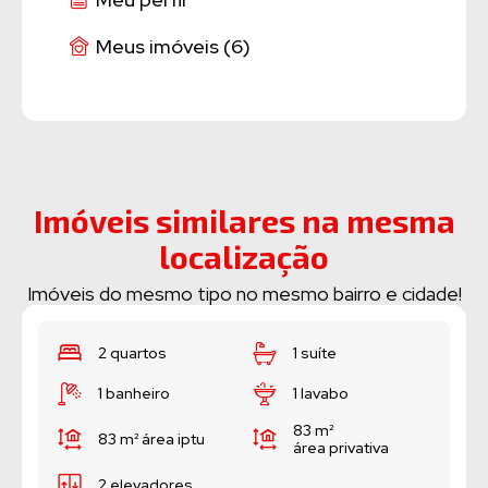
Meus imóveis (6)
Imóveis similares na mesma
localização
Imóveis do mesmo tipo no mesmo bairro e cidade!
1 suíte
2 quartos
1 lavabo
1 vaga
83 m²
71 m²
área privativa
área privativa
Cód. 3276
Apartamento