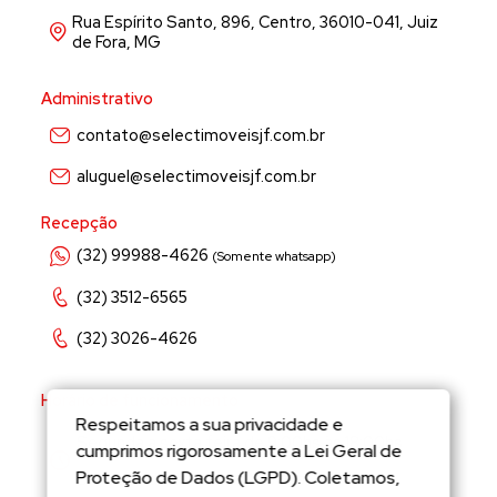
Rua Espírito Santo, 896, Centro, 36010-041, Juiz
de Fora, MG
Administrativo
contato@selectimoveisjf.com.br
aluguel@selectimoveisjf.com.br
Recepção
(32) 99988-4626
(Somente whatsapp)
(32) 3512-6565
(32) 3026-4626
Horário de funcionamento
Respeitamos a sua privacidade e
Segunda a sexta feira de 9:00hs às 18:00hs
cumprimos rigorosamente a Lei Geral de
Proteção de Dados (LGPD). Coletamos,
Sábados de 9:00hs às 12:00hs