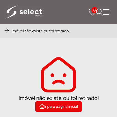
0
0
Imóvel não existe ou foi retirado.
Imóvel não existe ou foi retirado!
Ir para página inicial