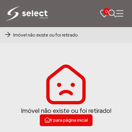
0
0
Imóvel não existe ou foi retirado.
Imóvel não existe ou foi retirado!
Ir para página inicial